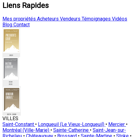
Liens Rapides
Mes propriétés
Acheteurs
Vendeurs
Témoignages
Vidéos
Blog
Contact
VILLES
Saint-Constant
•
Longueuil (Le Vieux-Longueuil)
•
Mercier
•
Montréal (Ville-Marie)
•
Sainte-Catherine
•
Saint-Jean-sur-
Richelieu
•
Châteauguay
•
Brossard
•
Sainte-Martine
•
Stoke
•