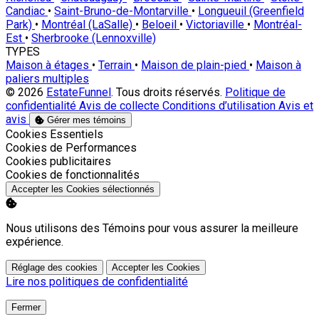
Candiac
•
Saint-Bruno-de-Montarville
•
Longueuil (Greenfield
Park)
•
Montréal (LaSalle)
•
Beloeil
•
Victoriaville
•
Montréal-
Est
•
Sherbrooke (Lennoxville)
TYPES
Maison à étages
•
Terrain
•
Maison de plain-pied
•
Maison à
paliers multiples
© 2026
EstateFunnel
. Tous droits réservés.
Politique de
confidentialité
Avis de collecte
Conditions d’utilisation
Avis et
avis
Gérer mes témoins
Activer
Cookies Essentiels
Activer
Cookies de Performances
Activer
Cookies publicitaires
Activer
Cookies de fonctionnalités
Accepter les Cookies sélectionnés
Nous utilisons des Témoins pour vous assurer la meilleure
expérience.
Réglage des cookies
Accepter les Cookies
Lire nos politiques de confidentialité
Fermer