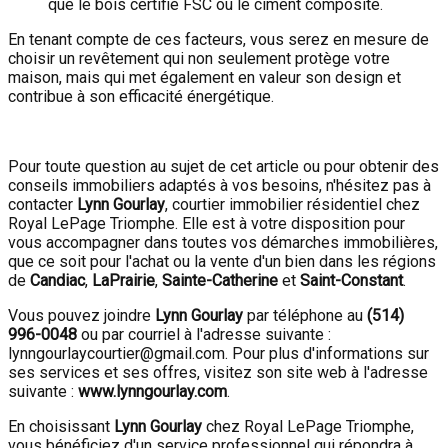
que le bois certifié FSC ou le ciment composite.
En tenant compte de ces facteurs, vous serez en mesure de
choisir un revêtement qui non seulement protège votre
maison, mais qui met également en valeur son design et
contribue à son efficacité énergétique.
Pour toute question au sujet de cet article ou pour obtenir des
conseils immobiliers adaptés à vos besoins, n'hésitez pas à
contacter
Lynn Gourlay
, courtier immobilier résidentiel chez
Royal LePage Triomphe. Elle est à votre disposition pour
vous accompagner dans toutes vos démarches immobilières,
que ce soit pour l'achat ou la vente d'un bien dans les régions
de
Candiac
,
LaPrairie
,
Sainte-Catherine
et
Saint-Constant
.
Vous pouvez joindre
Lynn Gourlay
par téléphone au
(514)
996-0048
ou par courriel à l'adresse suivante :
lynngourlaycourtier@gmail.com. Pour plus d'informations sur
ses services et ses offres, visitez son site web à l'adresse
suivante :
www.lynngourlay.com
.
En choisissant
Lynn Gourlay
chez Royal LePage Triomphe,
vous bénéficiez d'un service professionnel qui répondra à