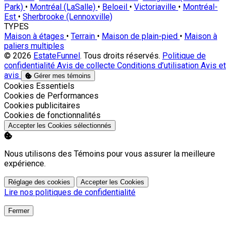
Park)
•
Montréal (LaSalle)
•
Beloeil
•
Victoriaville
•
Montréal-
Est
•
Sherbrooke (Lennoxville)
TYPES
Maison à étages
•
Terrain
•
Maison de plain-pied
•
Maison à
paliers multiples
© 2026
EstateFunnel
. Tous droits réservés.
Politique de
confidentialité
Avis de collecte
Conditions d’utilisation
Avis et
avis
Gérer mes témoins
Activer
Cookies Essentiels
Activer
Cookies de Performances
Activer
Cookies publicitaires
Activer
Cookies de fonctionnalités
Accepter les Cookies sélectionnés
Nous utilisons des Témoins pour vous assurer la meilleure
expérience.
Réglage des cookies
Accepter les Cookies
Lire nos politiques de confidentialité
Fermer