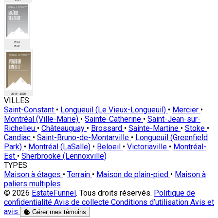
VILLES
Saint-Constant
•
Longueuil (Le Vieux-Longueuil)
•
Mercier
•
Montréal (Ville-Marie)
•
Sainte-Catherine
•
Saint-Jean-sur-
Richelieu
•
Châteauguay
•
Brossard
•
Sainte-Martine
•
Stoke
•
Candiac
•
Saint-Bruno-de-Montarville
•
Longueuil (Greenfield
Park)
•
Montréal (LaSalle)
•
Beloeil
•
Victoriaville
•
Montréal-
Est
•
Sherbrooke (Lennoxville)
TYPES
Maison à étages
•
Terrain
•
Maison de plain-pied
•
Maison à
paliers multiples
© 2026
EstateFunnel
. Tous droits réservés.
Politique de
confidentialité
Avis de collecte
Conditions d’utilisation
Avis et
avis
Gérer mes témoins