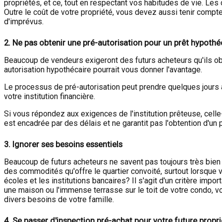
propriétés, et ce, tout en respectant vos habitudes de vie. Les 
Outre le coût de votre propriété, vous devez aussi tenir compt
d'imprévus.
2.
Ne pas obtenir une pré-autorisation pour un prêt hypothé
Beaucoup de vendeurs exigeront des futurs acheteurs qu'ils obti
autorisation hypothécaire pourrait vous donner l'avantage.
Le processus de pré-autorisation peut prendre quelques jours
votre institution financière.
Si vous répondez aux exigences de l'institution prêteuse, celle
est encadrée par des délais et ne garantit pas l'obtention d'un 
3.
Ignorer ses besoins essentiels
Beaucoup de futurs acheteurs ne savent pas toujours très bien
des commodités qu'offre le quartier convoité, surtout lorsque vo
écoles et les institutions bancaires? Il s'agit d'un critère im
une maison ou l'immense terrasse sur le toit de votre condo, vo
divers besoins de votre famille.
4.
Se passer d'inspection pré-achat pour votre future propri