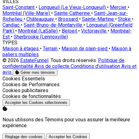
VILLES
Saint-Constant
•
Longueuil (Le Vieux-Longueuil)
•
Mercier
•
Montréal (Ville-Marie)
•
Sainte-Catherine
•
Saint-Jean-sur-
Richelieu
•
Châteauguay
•
Brossard
•
Sainte-Martine
•
Stoke
•
Candiac
•
Saint-Bruno-de-Montarville
•
Longueuil (Greenfield
Park)
•
Montréal (LaSalle)
•
Beloeil
•
Victoriaville
•
Montréal-
Est
•
Sherbrooke (Lennoxville)
TYPES
Maison à étages
•
Terrain
•
Maison de plain-pied
•
Maison à
paliers multiples
© 2026
EstateFunnel
. Tous droits réservés.
Politique de
confidentialité
Avis de collecte
Conditions d’utilisation
Avis et
avis
Gérer mes témoins
Activer
Cookies Essentiels
Activer
Cookies de Performances
Activer
Cookies publicitaires
Activer
Cookies de fonctionnalités
Accepter les Cookies sélectionnés
Nous utilisons des Témoins pour vous assurer la meilleure
expérience.
Réglage des cookies
Accepter les Cookies