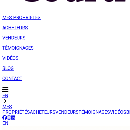
MES PROPRIÉTÉS
ACHETEURS
VENDEURS
TÉMOIGNAGES
VIDÉOS
BLOG
CONTACT
EN
MES
PROPRIÉTÉS
ACHETEURS
VENDEURS
TÉMOIGNAGES
VIDÉOS
B
EN