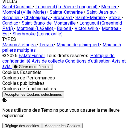
VILLES
Saint-Constant
•
Longueuil (Le Vieux-Longueuil)
•
Mercier
•
Montréal (Ville-Marie)
•
Sainte-Catherine
•
Saint-Jean-sur-
Richelieu
•
Châteauguay
•
Brossard
•
Sainte-Martine
•
Stoke
•
Candiac
•
Saint-Bruno-de-Montarville
•
Longueuil (Greenfield
Park)
•
Montréal (LaSalle)
•
Beloeil
•
Victoriaville
•
Montréal-
Est
•
Sherbrooke (Lennoxville)
TYPES
Maison à étages
•
Terrain
•
Maison de plain-pied
•
Maison à
paliers multiples
© 2026
EstateFunnel
. Tous droits réservés.
Politique de
confidentialité
Avis de collecte
Conditions d’utilisation
Avis et
avis
Gérer mes témoins
Activer
Cookies Essentiels
Activer
Cookies de Performances
Activer
Cookies publicitaires
Activer
Cookies de fonctionnalités
Accepter les Cookies sélectionnés
Nous utilisons des Témoins pour vous assurer la meilleure
expérience.
Réglage des cookies
Accepter les Cookies