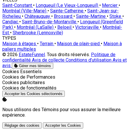
Saint-Constant
•
Longueuil (Le Vieux-Longueuil)
•
Mercier
•
Montréal (Ville-Marie)
•
Sainte-Catherine
•
Saint-Jean-sur-
Richelieu
•
Châteauguay
•
Brossard
•
Sainte-Martine
•
Stoke
•
Candiac
•
Saint-Bruno-de-Montarville
•
Longueuil (Greenfield
Park)
•
Montréal (LaSalle)
•
Beloeil
•
Victoriaville
•
Montréal-
Est
•
Sherbrooke (Lennoxville)
TYPES
Maison à étages
•
Terrain
•
Maison de plain-pied
•
Maison à
paliers multiples
© 2026
EstateFunnel
. Tous droits réservés.
Politique de
confidentialité
Avis de collecte
Conditions d’utilisation
Avis et
avis
Gérer mes témoins
Activer
Cookies Essentiels
Activer
Cookies de Performances
Activer
Cookies publicitaires
Activer
Cookies de fonctionnalités
Accepter les Cookies sélectionnés
Nous utilisons des Témoins pour vous assurer la meilleure
expérience.
Réglage des cookies
Accepter les Cookies