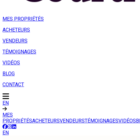
MES PROPRIÉTÉS
ACHETEURS
VENDEURS
TÉMOIGNAGES
VIDÉOS
BLOG
CONTACT
EN
MES
PROPRIÉTÉS
ACHETEURS
VENDEURS
TÉMOIGNAGES
VIDÉOS
B
EN