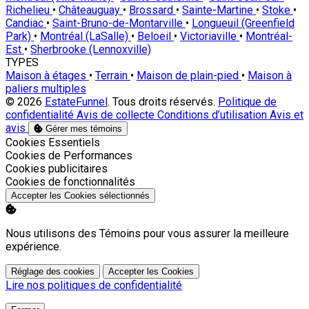
Richelieu
•
Châteauguay
•
Brossard
•
Sainte-Martine
•
Stoke
•
Candiac
•
Saint-Bruno-de-Montarville
•
Longueuil (Greenfield
Park)
•
Montréal (LaSalle)
•
Beloeil
•
Victoriaville
•
Montréal-
Est
•
Sherbrooke (Lennoxville)
TYPES
Maison à étages
•
Terrain
•
Maison de plain-pied
•
Maison à
paliers multiples
© 2026
EstateFunnel
. Tous droits réservés.
Politique de
confidentialité
Avis de collecte
Conditions d’utilisation
Avis et
avis
Gérer mes témoins
Activer
Cookies Essentiels
Activer
Cookies de Performances
Activer
Cookies publicitaires
Activer
Cookies de fonctionnalités
Accepter les Cookies sélectionnés
Nous utilisons des Témoins pour vous assurer la meilleure
expérience.
Réglage des cookies
Accepter les Cookies
Lire nos politiques de confidentialité